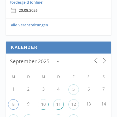
Fördergeld (online)
20.08.2026
alle Veranstaltungen
KALENDER
M
D
M
D
F
S
S
1
2
3
4
6
7
5
9
13
14
8
10
11
12