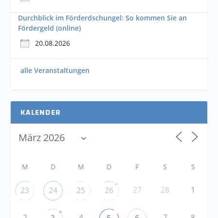
Durchblick im Förderdschungel: So kommen Sie an
Fördergeld (online)
20.08.2026
alle Veranstaltungen
KALENDER
M
D
M
D
F
S
S
+
27
28
1
23
24
25
26
+
2
4
7
8