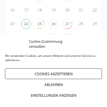
16
17
18
19
20
21
22
+
23
28
29
24
25
26
27
30
1
2
5
6
3
4
Cookie-Zustimmung
verwalten
RSS
Wir verwenden Cookies, um unsere Website und unseren Service zu
optimieren.
RSS-FEED abonnieren
COOKIES AKZEPTIEREN
RSS-FEED EVENTS abonnieren
ABLEHNEN
EINSTELLUNGEN ANZEIGEN
Impressum
Datenschutzerklärung