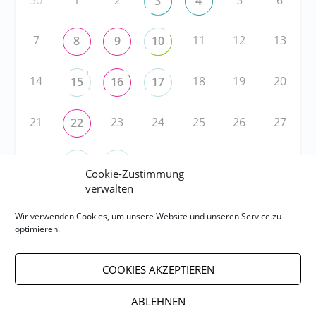
3
4
7
11
12
13
8
9
10
+
14
18
19
20
15
16
17
21
23
24
25
26
27
22
28
31
1
2
3
29
30
Cookie-Zustimmung
verwalten
RSS
Wir verwenden Cookies, um unsere Website und unseren Service zu
optimieren.
RSS-FEED abonnieren
COOKIES AKZEPTIEREN
RSS-FEED EVENTS abonnieren
ABLEHNEN