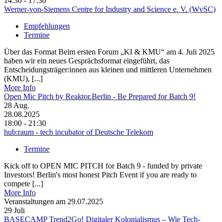
14:30 - 17:30
Werner-von-Siemens Centre for Industry and Science e. V. (WvSC)
Empfehlungen
Termine
Über das Format Beim ersten Forum „KI & KMU“ am 4. Juli 2025
haben wir ein neues Gesprächsformat eingeführt, das
Entscheidungsträger:innen aus kleinen und mittleren Unternehmen
(KMU), [...]
More Info
Open Mic Pitch by Reaktor.Berlin - Be Prepared for Batch 9!
28
Aug.
28.08.2025
18:00 - 21:30
hub:raum - tech incubator of Deutsche Telekom
Termine
Kick off to OPEN MIC PITCH for Batch 9 - funded by private
Investors! Berlin's most honest Pitch Event if you are ready to
compete [...]
More Info
Veranstaltungen am 29.07.2025
29
Juli
BASECAMP Trend2Go! Digitaler Kolonialismus – Wie Tech-