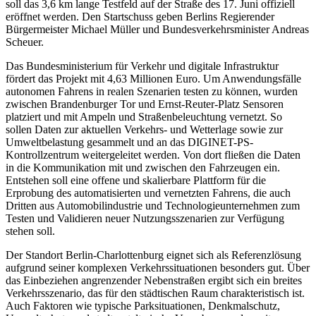
soll das 3,6 km lange Testfeld auf der Straße des 17. Juni offiziell
eröffnet werden. Den Startschuss geben Berlins Regierender
Bürgermeister Michael Müller und Bundesverkehrsminister Andreas
Scheuer.
Das Bundesministerium für Verkehr und digitale Infrastruktur
fördert das Projekt mit 4,63 Millionen Euro. Um Anwendungsfälle
autonomen Fahrens in realen Szenarien testen zu können, wurden
zwischen Brandenburger Tor und Ernst-Reuter-Platz Sensoren
platziert und mit Ampeln und Straßenbeleuchtung vernetzt. So
sollen Daten zur aktuellen Verkehrs- und Wetterlage sowie zur
Umweltbelastung gesammelt und an das DIGINET-PS-
Kontrollzentrum weitergeleitet werden. Von dort fließen die Daten
in die Kommunikation mit und zwischen den Fahrzeugen ein.
Entstehen soll eine offene und skalierbare Plattform für die
Erprobung des automatisierten und vernetzten Fahrens, die auch
Dritten aus Automobilindustrie und Technologieunternehmen zum
Testen und Validieren neuer Nutzungsszenarien zur Verfügung
stehen soll.
Der Standort Berlin-Charlottenburg eignet sich als Referenzlösung
aufgrund seiner komplexen Verkehrssituationen besonders gut. Über
das Einbeziehen angrenzender Nebenstraßen ergibt sich ein breites
Verkehrsszenario, das für den städtischen Raum charakteristisch ist.
Auch Faktoren wie typische Parksituationen, Denkmalschutz,