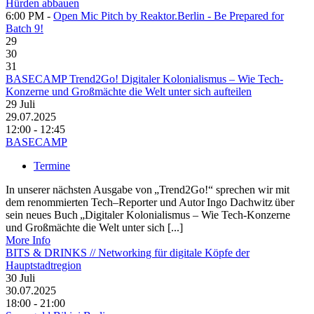
Hürden abbauen
6:00 PM -
Open Mic Pitch by Reaktor.Berlin - Be Prepared for
Batch 9!
29
30
31
BASECAMP Trend2Go! Digitaler Kolonialismus – Wie Tech-
Konzerne und Großmächte die Welt unter sich aufteilen
29
Juli
29.07.2025
12:00 - 12:45
BASECAMP
Termine
In unserer nächsten Ausgabe von „Trend2Go!“ sprechen wir mit
dem renommierten Tech–Reporter und Autor Ingo Dachwitz über
sein neues Buch „Digitaler Kolonialismus – Wie Tech-Konzerne
und Großmächte die Welt unter sich [...]
More Info
BITS & DRINKS // Networking für digitale Köpfe der
Hauptstadtregion
30
Juli
30.07.2025
18:00 - 21:00