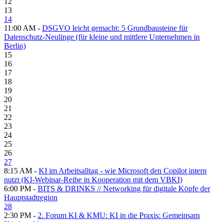
12
13
14
11:00 AM -
DSGVO leicht gemacht: 5 Grundbausteine für
Datenschutz-Neulinge (für kleine und mittlere Unternehmen in
Berlin)
15
16
17
18
19
20
21
22
23
24
25
26
27
8:15 AM -
KI im Arbeitsalltag - wie Microsoft den Copilot intern
nutzt (KI-Webinar-Reihe in Kooperation mit dem VBKI)
6:00 PM -
BITS & DRINKS // Networking für digitale Köpfe der
Hauptstadtregion
28
2:30 PM -
2. Forum KI & KMU: KI in die Praxis: Gemeinsam