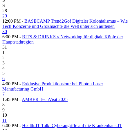
S
S
28
29
12:00 PM -
BASECAMP Trend2Go! Digitaler Kolonialismus – Wie
Tech-Konzerne und Großmächte die Welt unter sich aufteilen
30
6:00 PM -
BITS & DRINKS // Networking für digitale Köpfe der
Hauptstadtregion
31
1
2
3
4
5
6
4:00 PM -
Exklusive Produktionstour bei Photon Laser
Manufacturing GmbH
7
1:45 PM -
AMBER TechVisit 2025
8
9
10
11
6:00 PM -
Health-IT Talk: Cyberangriffe auf die Krankenhaus-IT