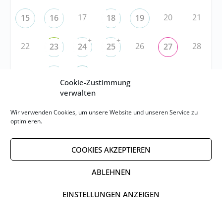
17
20
21
15
16
18
19
+
+
22
26
28
23
24
25
27
29
2
3
4
5
30
1
Cookie-Zustimmung
verwalten
RSS
Wir verwenden Cookies, um unsere Website und unseren Service zu
optimieren.
RSS-FEED abonnieren
COOKIES AKZEPTIEREN
RSS-FEED EVENTS abonnieren
ABLEHNEN
EINSTELLUNGEN ANZEIGEN
Impressum
Datenschutzerklärung