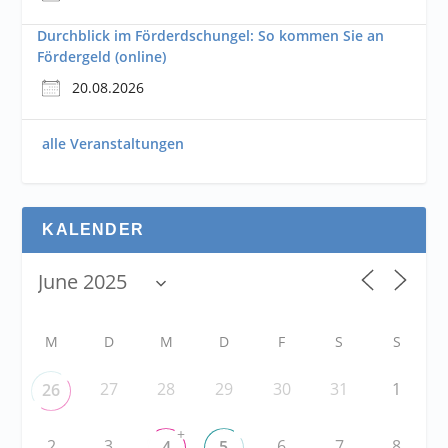
Durchblick im Förderdschungel: So kommen Sie an
Fördergeld (online)
20.08.2026
alle Veranstaltungen
KALENDER
M
D
M
D
F
S
S
27
28
29
30
31
1
26
+
2
3
6
7
8
4
5