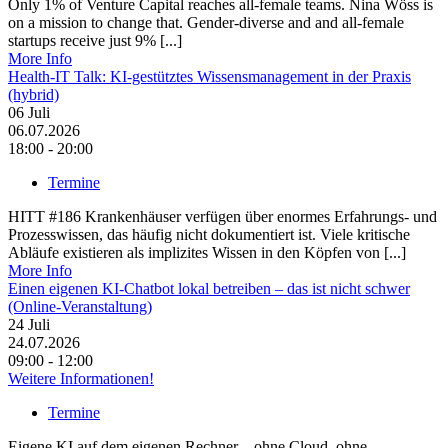
Only 1% of Venture Capital reaches all-female teams. Nina Wöss is
on a mission to change that. Gender-diverse and and all-female
startups receive just 9% [...]
More Info
Health-IT Talk: KI-gestütztes Wissensmanagement in der Praxis
(hybrid)
06
Juli
06.07.2026
18:00 - 20:00
Termine
HITT #186 Krankenhäuser verfügen über enormes Erfahrungs- und
Prozesswissen, das häufig nicht dokumentiert ist. Viele kritische
Abläufe existieren als implizites Wissen in den Köpfen von [...]
More Info
Einen eigenen KI-Chatbot lokal betreiben – das ist nicht schwer
(Online-Veranstaltung)
24
Juli
24.07.2026
09:00 - 12:00
Weitere Informationen!
Termine
Eigene KI auf dem eigenen Rechner – ohne Cloud, ohne