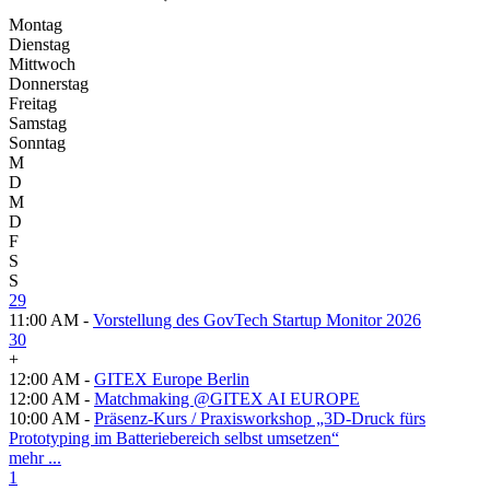
Montag
Dienstag
Mittwoch
Donnerstag
Freitag
Samstag
Sonntag
M
D
M
D
F
S
S
29
11:00 AM -
Vorstellung des GovTech Startup Monitor 2026
30
+
12:00 AM -
GITEX Europe Berlin
12:00 AM -
Matchmaking @GITEX AI EUROPE
10:00 AM -
Präsenz-Kurs / Praxisworkshop „3D-Druck fürs
Prototyping im Batteriebereich selbst umsetzen“
mehr ...
1