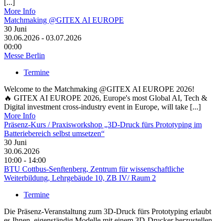
[...]
More Info
Matchmaking @GITEX AI EUROPE
30
Juni
30.06.2026 - 03.07.2026
00:00
Messe Berlin
Termine
Welcome to the Matchmaking @GITEX AI EUROPE 2026!
🔥 GITEX AI EUROPE 2026, Europe's most Global AI, Tech &
Digital investment cross-industry event in Europe, will take [...]
More Info
Präsenz-Kurs / Praxisworkshop „3D-Druck fürs Prototyping im
Batteriebereich selbst umsetzen“
30
Juni
30.06.2026
10:00 - 14:00
BTU Cottbus-Senftenberg, Zentrum für wissenschaftliche
Weiterbildung, Lehrgebäude 10, ZB IV/ Raum 2
Termine
Die Präsenz-Veranstaltung zum 3D-Druck fürs Prototyping erlaubt
es Ihnen, eigenständig Modelle mit einem 3D-Drucker herzustellen