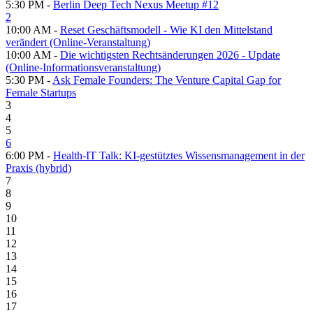
5:30 PM -
Berlin Deep Tech Nexus Meetup #12
2
10:00 AM -
Reset Geschäftsmodell - Wie KI den Mittelstand
verändert (Online-Veranstaltung)
10:00 AM -
Die wichtigsten Rechtsänderungen 2026 - Update
(Online-Informationsveranstaltung)
5:30 PM -
Ask Female Founders: The Venture Capital Gap for
Female Startups
3
4
5
6
6:00 PM -
Health-IT Talk: KI-gestütztes Wissensmanagement in der
Praxis (hybrid)
7
8
9
10
11
12
13
14
15
16
17