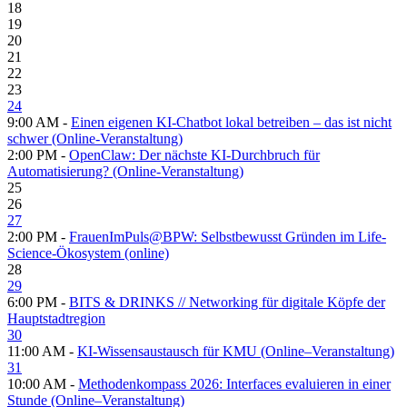
18
19
20
21
22
23
24
9:00 AM -
Einen eigenen KI-Chatbot lokal betreiben – das ist nicht
schwer (Online-Veranstaltung)
2:00 PM -
OpenClaw: Der nächste KI-Durchbruch für
Automatisierung? (Online-Veranstaltung)
25
26
27
2:00 PM -
FrauenImPuls@BPW: Selbstbewusst Gründen im Life-
Science-Ökosystem (online)
28
29
6:00 PM -
BITS & DRINKS // Networking für digitale Köpfe der
Hauptstadtregion
30
11:00 AM -
KI-Wissensaustausch für KMU (Online–Veranstaltung)
31
10:00 AM -
Methodenkompass 2026: Interfaces evaluieren in einer
Stunde (Online–Veranstaltung)