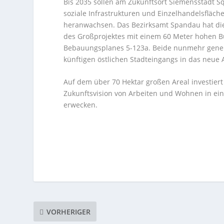
Bis 2035 sollen am Zukunftsort Siemensstadt S
soziale Infrastrukturen und Einzelhandelsfläche
heranwachsen. Das Bezirksamt Spandau hat die
des Großprojektes mit einem 60 Meter hohen 
Bebauungsplanes 5-123a. Beide nunmehr geneh
künftigen östlichen Stadteingangs in das neue 
Auf dem über 70 Hektar großen Areal investier
Zukunftsvision von Arbeiten und Wohnen in e
erwecken.
VORHERIGER