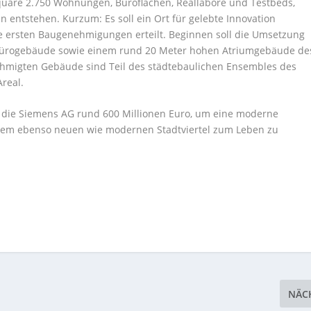
quare 2.750 Wohnungen, Büroflächen, Reallabore und Testbeds,
n entstehen. Kurzum: Es soll ein Ort für gelebte Innovation
 ersten Baugenehmigungen erteilt. Beginnen soll die Umsetzung
Bürogebäude sowie einem rund 20 Meter hohen Atriumgebäude de
migten Gebäude sind Teil des städtebaulichen Ensembles des
Areal.
t die Siemens AG rund 600 Millionen Euro, um eine moderne
inem ebenso neuen wie modernen Stadtviertel zum Leben zu
NÄC