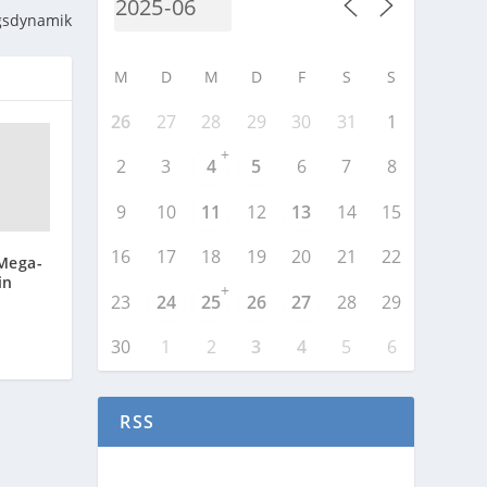
gsdynamik
M
D
M
D
F
S
S
26
27
28
29
30
31
1
+
2
3
4
5
6
7
8
9
10
11
12
13
14
15
16
17
18
19
20
21
22
 Mega-
in
+
23
24
25
26
27
28
29
30
1
2
3
4
5
6
RSS