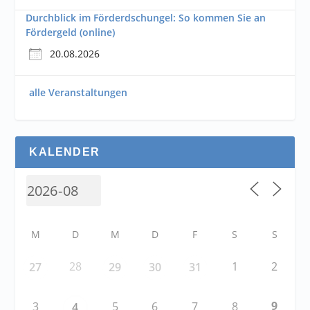
Durchblick im Förderdschungel: So kommen Sie an
Fördergeld (online)
20.08.2026
alle Veranstaltungen
KALENDER
M
D
M
D
F
S
S
28
1
2
27
29
30
31
9
3
5
6
7
8
4