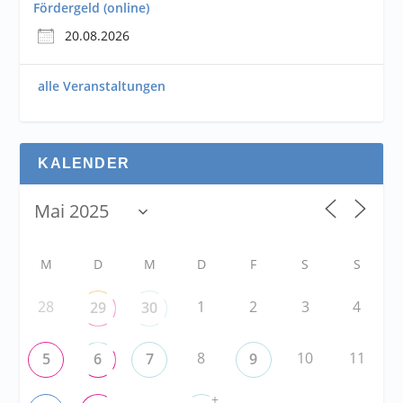
Fördergeld (online)
20.08.2026
alle Veranstaltungen
KALENDER
M
D
M
D
F
S
S
28
1
2
3
4
29
30
8
10
11
5
6
7
9
+