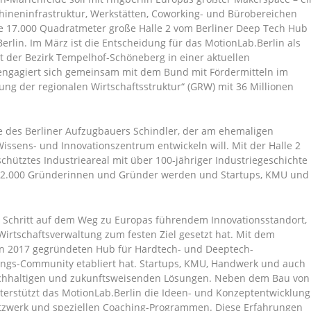
hineninfrastruktur, Werkstätten, Coworking- und Bürobereichen
die 17.000 Quadratmeter große Halle 2 vom Berliner Deep Tech Hub
lin. Im März ist die Entscheidung für das MotionLab.Berlin als
at der Bezirk Tempelhof-Schöneberg in einer aktuellen
 engagiert sich gemeinsam mit dem Bund mit Fördermitteln im
g der regionalen Wirtschaftsstruktur“ (GRW) mit 36 Millionen
ie des Berliner Aufzugbauers Schindler, der am ehemaligen
Wissens- und Innovationszentrum entwickeln will. Mit der Halle 2
hütztes Industrieareal mit über 100-jähriger Industriegeschichte
ls 2.000 Gründerinnen und Gründer werden und Startups, KMU und
er Schritt auf dem Weg zu Europas führendem Innovationsstandort,
 Wirtschaftsverwaltung zum festen Ziel gesetzt hat. Mit dem
nen 2017 gegründeten Hub für Hardtech- und Deeptech-
dungs-Community etabliert hat. Startups, KMU, Handwerk und auch
achhaltigen und zukunftsweisenden Lösungen. Neben dem Bau von
terstützt das MotionLab.Berlin die Ideen- und Konzeptentwicklung
Netzwerk und speziellen Coaching-Programmen. Diese Erfahrungen