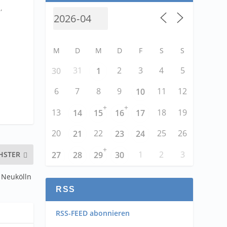
,
M
D
M
D
F
S
S
31
2
3
4
5
30
1
6
7
8
9
11
12
10
+
+
13
18
19
14
15
16
17
20
22
25
26
21
23
24
+
1
2
3
27
28
29
30
HSTER
n Neukölln
RSS
RSS-FEED abonnieren