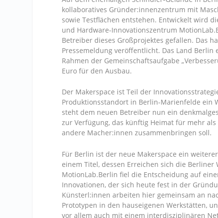
kollaboratives Gründer:innenzentrum mit Masc
sowie Testflächen entstehen. Entwickelt wird 
und Hardware-Innovationszentrum MotionLab.Ber
Betreiber dieses Großprojektes gefallen. Das h
Pressemeldung veröffentlicht. Das Land Berlin
Rahmen der Gemeinschaftsaufgabe „Verbesserun
Euro für den Ausbau.
Der Makerspace ist Teil der Innovationsstrateg
Produktionsstandort in Berlin-Marienfelde ein 
steht dem neuen Betreiber nun ein denkmalgesc
zur Verfügung, das künftig Heimat für mehr a
andere Macher:innen zusammenbringen soll.
Für Berlin ist der neue Makerspace ein weiter
einem Titel, dessen Erreichen sich die Berliner
MotionLab.Berlin fiel die Entscheidung auf ei
Innovationen, der sich heute fest in der Grün
Künsterl:innen arbeiten hier gemeinsam an n
Prototypen in den hauseigenen Werkstätten, un
vor allem auch mit einem interdisziplinären 