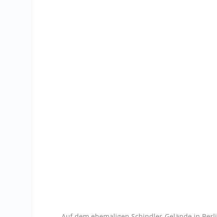
Auf dem ehemaligen Schindler-Gelände in Berli