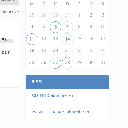
M
D
M
D
F
S
S
 der Krise
28
31
1
2
3
29
30
4
5
8
9
10
6
7
12
13
15
16
17
11
14
18
19
20
21
22
23
24
ldun
25
26
29
30
31
27
28
RSS
RSS-FEED abonnieren
RSS-FEED EVENTS abonnieren