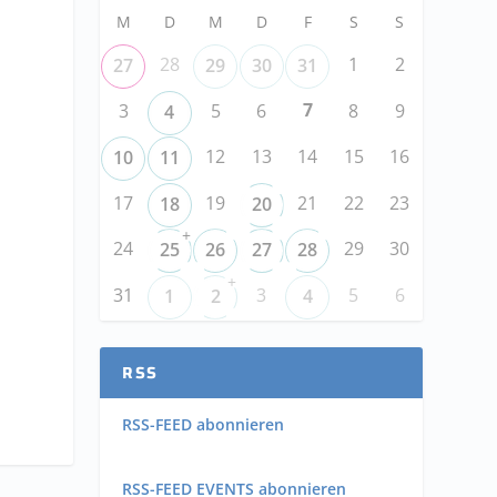
M
D
M
D
F
S
S
28
1
2
27
29
30
31
7
3
5
6
8
9
4
12
13
14
15
16
10
11
u
17
19
21
22
23
18
20
+
24
29
30
25
26
27
28
+
31
3
5
6
1
2
4
RSS
RSS-FEED abonnieren
RSS-FEED EVENTS abonnieren