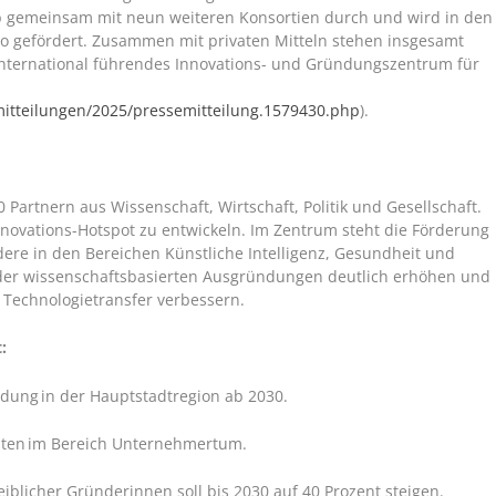
b gemeinsam mit neun weiteren Konsortien durch und wird in den
o gefördert. Zusammen mit privaten Mitteln stehen insgesamt
international führendes Innovations- und Gründungszentrum für
mitteilungen/2025/pressemitteilung.1579430.php
).
Partnern aus Wissenschaft, Wirtschaft, Politik und Gesellschaft.
Innovations-Hotspot zu entwickeln. Im Zentrum steht die Förderung
re in den Bereichen Künstliche Intelligenz, Gesundheit und
hl der wissenschaftsbasierten Ausgründungen deutlich erhöhen und
Technologietransfer verbessern.
:
ndung in der Hauptstadtregion ab 2030.
lenten im Bereich Unternehmertum.
eiblicher Gründerinnen soll bis 2030 auf 40 Prozent steigen.