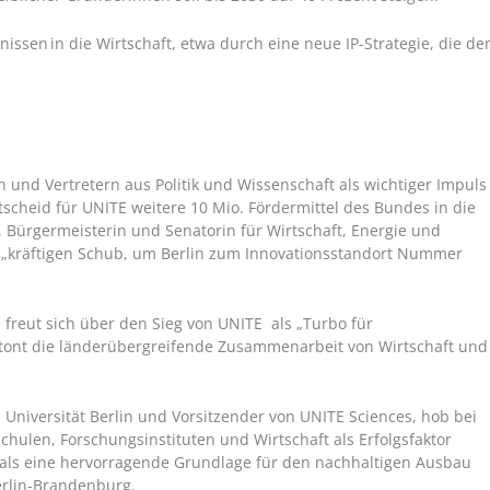
issen in die Wirtschaft, etwa durch eine neue IP-Strategie, die de
 und Vertretern aus Politik und Wissenschaft als wichtiger Impuls
tscheid für UNITE weitere 10 Mio. Fördermittel des Bundes in die
, Bürgermeisterin und Senatorin für Wirtschaft, Energie und
s „kräftigen Schub, um Berlin zum Innovationsstandort Nummer
freut sich über den Sieg von UNITE als „Turbo für
tont die länderübergreifende Zusammenarbeit von Wirtschaft und
en Universität Berlin und Vorsitzender von UNITE Sciences, hob bei
chulen, Forschungsinstituten und Wirtschaft als Erfolgsfaktor
s als eine hervorragende Grundlage für den nachhaltigen Ausbau
Berlin-Brandenburg.