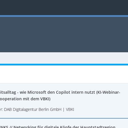
itsalltag - wie Microsoft den Copilot intern nutzt (KI-Webinar-
Kooperation mit dem VBKI)
er: DAB Digitalagentur Berlin GmbH | VBKI
INKS // Networking für digitale Köpfe der Hauptstadtregion