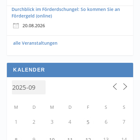
Durchblick im Förderdschungel: So kommen Sie an
Fördergeld (online)
20.08.2026
alle Veranstaltungen
KALENDER
M
D
M
D
F
S
S
1
2
3
4
6
7
5
9
13
14