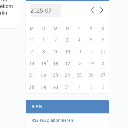
elekom
lin
M
D
M
D
F
S
S
30
1
2
5
6
3
4
7
11
12
13
8
9
10
+
14
18
19
20
15
16
17
21
23
24
25
26
27
22
28
31
1
2
3
29
30
RSS
RSS-FEED abonnieren