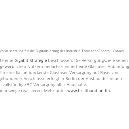
oraussetzung für die Digitalisierung der Industrie. Foto: zapp2photo –
Fotolia
ute eine
Gigabit-Strategie
beschlossen. Die Versorgungsziele sehen
l gewerblichen Nutzern bedarfsorientiert eine Glasfaser-Anbindun
rlin eine flächendeckende Glasfaser-Versorgung auf Basis von
ebundener Anschlüsse erfolgt in Berlin der Ausbau des neuen
e vollständige 5G Versorgung aller Haushalte,
kehrswege realisieren. Mehr unter
www.breitband.berlin
.