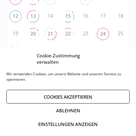
+
14
16
17
18
12
13
15
+
19
23
25
20
21
22
24
27
28
29
30
31
1
26
Cookie-Zustimmung
verwalten
RSS
Wir verwenden Cookies, um unsere Website und unseren Service zu
optimieren.
RSS-FEED abonnieren
COOKIES AKZEPTIEREN
RSS-FEED EVENTS abonnieren
ABLEHNEN
EINSTELLUNGEN ANZEIGEN
Impressum
Datenschutzerklärung