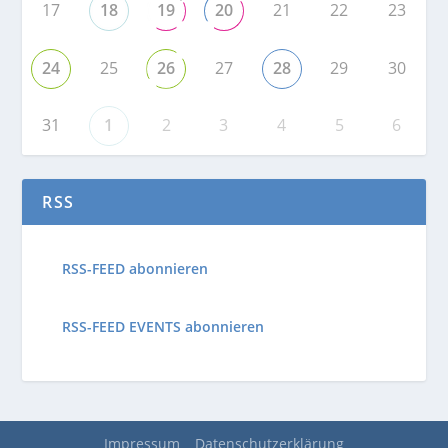
17
18
19
20
21
22
23
24
25
26
27
28
29
30
31
1
2
3
4
5
6
RSS
RSS-FEED abonnieren
RSS-FEED EVENTS abonnieren
Impressum
Datenschutzerklärung