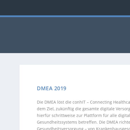
DMEA 2019
Die DMEA löst die conhIT – Connecting Healthca
dem Ziel, zukünftig die gesamte digitale Verso
hierfür schrittweise zur Plattform für alle digi
Gesundheitssystems betreffen. Die DMEA richte
Gesundheitsversorgung – von Krankenhausgeschä