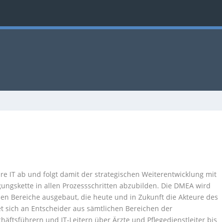
re IT ab und folgt damit der strategischen Weiterentwicklung mit
rgungskette in allen Prozessschritten abzubilden. Die DMEA wird
talen Bereiche ausgebaut, die heute und in Zukunft die Akteure des
t sich an Entscheider aus sämtlichen Bereichen der
ftsführern und IT-Leitern über Ärzte und Pflegedienstleiter bis