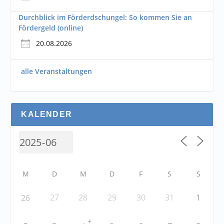
Durchblick im Förderdschungel: So kommen Sie an
Fördergeld (online)
20.08.2026
alle Veranstaltungen
KALENDER
M
D
M
D
F
S
S
27
28
29
30
31
1
26
+