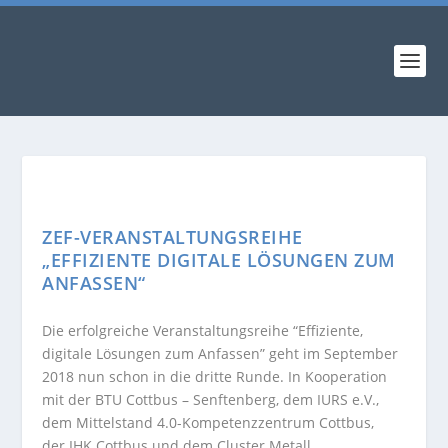
ZEF-VERANSTALTUNGSREIHE
„EFFIZIENTE DIGITALE LÖSUNGEN ZUM
ANFASSEN“
Die erfolgreiche Veranstaltungsreihe “Effiziente,
digitale Lösungen zum Anfassen” geht im September
2018 nun schon in die dritte Runde. In Kooperation
mit der BTU Cottbus – Senftenberg, dem IURS e.V.,
dem Mittelstand 4.0-Kompetenzzentrum Cottbus,
der IHK Cottbus und dem Cluster Metall