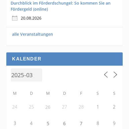
Durchblick im Förderdschungel: So kommen Sie an
Fördergeld (online)
20.08.2026
alle Veranstaltungen
KALENDER
M
D
M
D
F
S
S
24
25
27
28
1
2
26
3
4
8
9
5
6
7