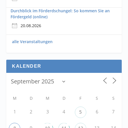
Durchblick im Förderdschungel: So kommen Sie an
Fördergeld (online)
20.08.2026
alle Veranstaltungen
KALENDER
M
D
M
D
F
S
S
1
2
3
4
6
7
5