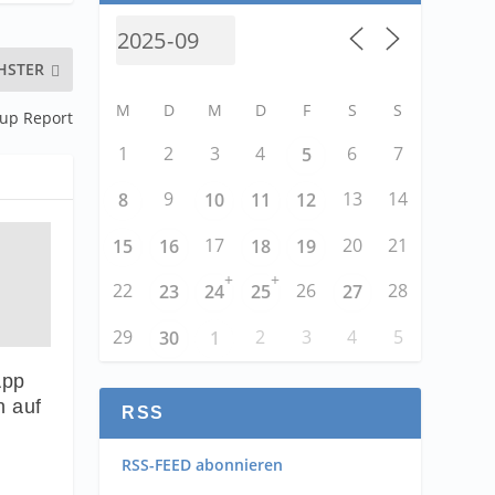
HSTER
M
D
M
D
F
S
S
tup Report
1
2
3
4
6
7
5
9
13
14
8
10
11
12
17
20
21
15
16
18
19
+
+
22
26
28
23
24
25
27
29
2
3
4
5
30
1
App
n auf
RSS
RSS-FEED abonnieren