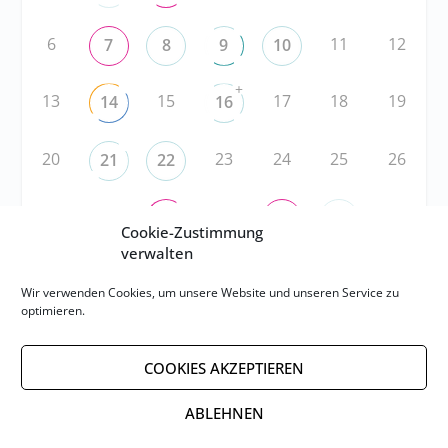
6
11
12
7
8
9
10
+
13
15
17
18
19
14
16
20
23
24
25
26
21
22
27
28
30
2
29
31
1
Cookie-Zustimmung
verwalten
RSS
Wir verwenden Cookies, um unsere Website und unseren Service zu
optimieren.
RSS-FEED abonnieren
COOKIES AKZEPTIEREN
RSS-FEED EVENTS abonnieren
ABLEHNEN