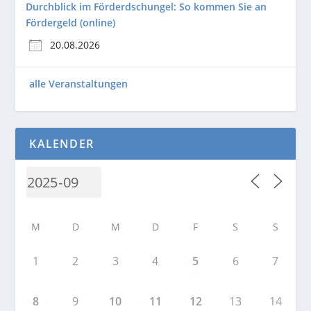
Durchblick im Förderdschungel: So kommen Sie an
Fördergeld (online)
20.08.2026
alle Veranstaltungen
KALENDER
M
D
M
D
F
S
S
1
2
3
4
5
6
7
8
9
10
11
12
13
14