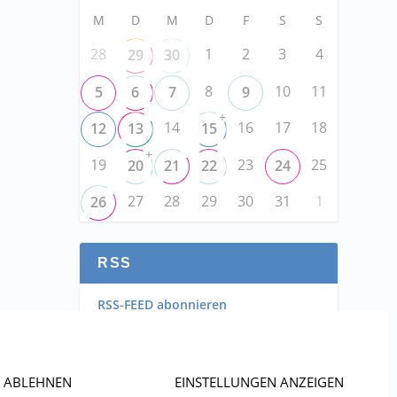
M
D
M
D
F
S
S
28
1
2
3
4
29
30
8
10
11
5
6
7
9
+
14
16
17
18
12
13
15
+
19
23
25
20
21
22
24
27
28
29
30
31
1
26
RSS
RSS-FEED abonnieren
RSS-FEED EVENTS abonnieren
ABLEHNEN
EINSTELLUNGEN ANZEIGEN