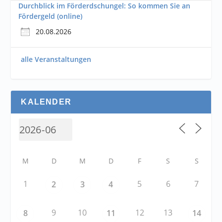
Durchblick im Förderdschungel: So kommen Sie an
Fördergeld (online)
20.08.2026
alle Veranstaltungen
KALENDER
M
D
M
D
F
S
S
1
5
6
7
2
3
4
9
10
12
13
8
11
14