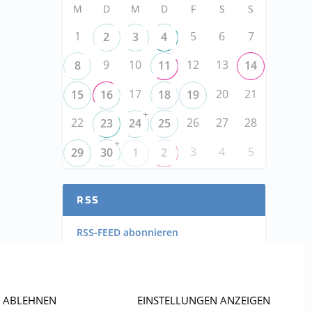
M
D
M
D
F
S
S
1
5
6
7
2
3
4
9
10
12
13
8
11
14
17
20
21
15
16
18
19
+
22
26
27
28
23
24
25
+
3
4
5
29
30
1
2
RSS
RSS-FEED abonnieren
RSS-FEED EVENTS abonnieren
ABLEHNEN
EINSTELLUNGEN ANZEIGEN