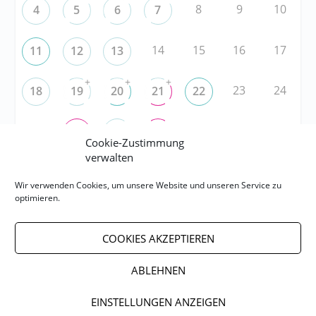
8
9
10
4
5
6
7
14
15
16
17
11
12
13
+
+
+
23
24
18
19
20
21
22
25
29
30
31
26
27
28
Cookie-Zustimmung
verwalten
RSS
Wir verwenden Cookies, um unsere Website und unseren Service zu
optimieren.
RSS-FEED abonnieren
COOKIES AKZEPTIEREN
RSS-FEED EVENTS abonnieren
ABLEHNEN
EINSTELLUNGEN ANZEIGEN