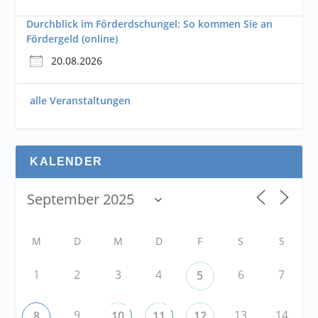
Durchblick im Förderdschungel: So kommen Sie an
Fördergeld (online)
20.08.2026
alle Veranstaltungen
KALENDER
M
D
M
D
F
S
S
1
2
3
4
6
7
5
9
13
14
8
10
11
12