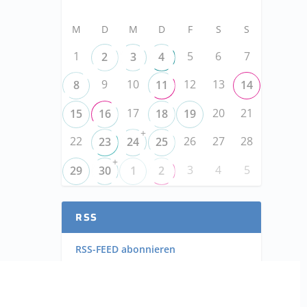
M
D
M
D
F
S
S
1
5
6
7
2
3
4
9
10
12
13
8
11
14
17
20
21
15
16
18
19
+
22
26
27
28
23
24
25
+
3
4
5
29
30
1
2
RSS
RSS-FEED abonnieren
RSS-FEED EVENTS abonnieren