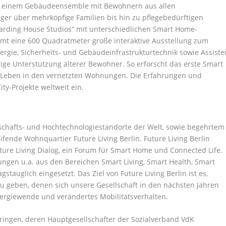
n einem Gebäudeensemble mit Bewohnern aus allen
ger über mehrköpfige Familien bis hin zu pflegebedürftigen
oarding House Studios“ mit unterschiedlichen Smart Home-
t eine 600 Quadratmeter große interaktive Ausstellung zum
nergie, Sicherheits- und Gebäudeinfrastrukturtechnik sowie Assiste
tige Unterstützung älterer Bewohner. So erforscht das erste Smart
che Leben in den vernetzten Wohnungen. Die Erfahrungen und
ty-Projekte weltweit ein.
schafts- und Hochtechnologiestandorte der Welt, sowie begehrtem
ende Wohnquartier Future Living Berlin. Future Living Berlin
ture Living Dialog, ein Forum für Smart Home und Connected Life.
ungen u.a. aus den Bereichen Smart Living, Smart Health, Smart
stauglich eingesetzt. Das Ziel von Future Living Berlin ist es,
 geben, denen sich unsere Gesellschaft in den nächsten Jahren
rgiewende und verändertes Mobilitätsverhalten.
aringen, deren Hauptgesellschafter der Sozialverband VdK