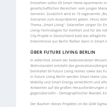
Entstehen sollen 69 Smart Home-Apartments i
gesellschaftlichen Bereichen: vom jungen Mana
Senioren. Zusätzlich wird es 19 sogenannte „B
Szenarien zum Ausprobieren geben. Hinzu komm
Thema „Smart Living“. Solarzellen sorgen für E
Living-Technologien für Komfort und für die nö
City-Projekt in Deutschland bald das alltägli
Erkenntnisse aus Berlin fließen dann in Smart-Ci
ÜBER FUTURE LIVING BERLIN
In Adlershof, einem der bedeutendsten Wissen
Wohnstandort entsteht das generationsübergreif
beinhaltet 69 Future Living Homes sowie das Fu
In Future Living Berlin werden Smart Home Lös
Mobility und Smart Energy verwirklicht und alltag
Antworten auf die großen Herausforderungen zu
gegenübersieht – Demographischer Wandel, Ene
Der Bauherr dieses Projektes ist die GSW Sigm