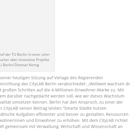
of der TU Berlin: In einer zehn
sucher über innovative Projekte
TU Berlin/ Dietmar Köring
in seiner heutigen Sitzung auf Vorlage des Regierenden
inrichtung des CityLAB Berlin verabschiedet: „Weltweit wachsen di
t großen Schritten auf die 4-Millionen-Einwohner-Marke zu. Mit
 dem darüber nachgedacht werden soll, wie wir dieses Wachstum
alität umsetzen können. Berlin hat den Anspruch, zu einer der
 CityLAB seinen Beitrag leisten.
“Smarte Städte nutzen
dtische Aufgaben effizienter und besser zu gestalten, Ressourcen
nwohnerinnen und Einwohner zu erhöhen. Mit dem CityLAB richtet
haft gemeinsam mit Verwaltung, Wirtschaft und Wissenschaft an