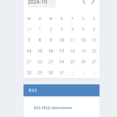
M
D
M
D
F
S
S
30
1
2
3
4
5
6
7
8
9
10
11
12
13
14
15
16
17
18
19
20
21
22
23
24
25
26
27
28
29
30
31
1
2
3
RSS
RSS-FEED abonnieren