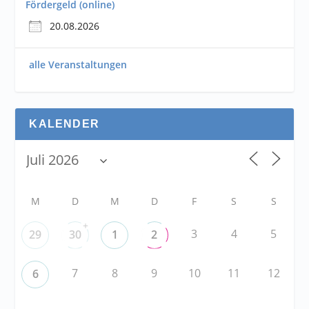
Fördergeld (online)
20.08.2026
alle Veranstaltungen
KALENDER
M
D
M
D
F
S
S
+
3
4
5
29
30
1
2
7
8
9
10
11
12
6