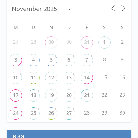
M
D
M
D
F
S
S
27
28
30
2
29
31
1
+
+
+
8
9
3
4
5
6
7
+
+
15
16
10
11
12
13
14
+
22
23
17
18
19
20
21
+
+
+
28
29
30
24
25
26
27
RSS