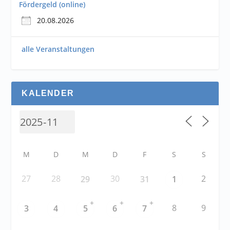
Fördergeld (online)
20.08.2026
alle Veranstaltungen
KALENDER
M
D
M
D
F
S
S
27
28
30
2
29
31
1
+
+
+
8
9
3
4
5
6
7