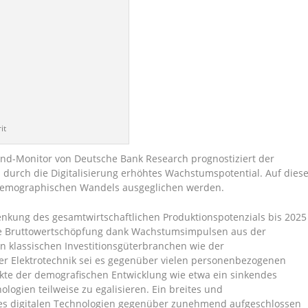
it
land-Monitor von Deutsche Bank Research prognostiziert der
 durch die Digitalisierung erhöhtes Wachstumspotential. Auf dies
 demographischen Wandels ausgeglichen werden.
nkung des gesamtwirtschaftlichen Produktionspotenzials bis 2025
ie Bruttowertschöpfung dank Wachstumsimpulsen aus der
en klassischen Investitionsgüterbranchen wie der
r Elektrotechnik sei es gegenüber vielen personenbezogenen
ekte der demografischen Entwicklung wie etwa ein sinkendes
logien teilweise zu egalisieren. Ein breites und
hes digitalen Technologien gegenüber zunehmend aufgeschlossen