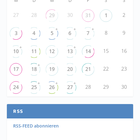
M
D
M
D
F
S
S
27
28
30
2
29
31
1
+
+
+
8
9
3
4
5
6
7
+
+
15
16
10
11
12
13
14
+
22
23
17
18
19
20
21
+
+
+
28
29
30
24
25
26
27
RSS
RSS-FEED abonnieren