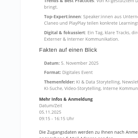
Trends & Best Practices
: Von KI-gestütztem D
bringt.
Top-Expert:innen
: Speaker:innen aus Untern
Claneo und PlayPlay teilen konkrete Learning
Digital & fokussiert
: Ein Tag, klare Tracks, 
Externer & Interner Kommunikation.
Fakten auf einen Blick
Datum:
5. November 2025
Format:
Digitales Event
Themenfelder:
KI & Data Storytelling, Newsle
KI-Suche, Video-Storytelling, Interne Kommun
Mehr Infos & Anmeldung
Datum/Zeit
05.11.2025
09:15 - 16:15 Uhr
Die Zugangsdaten werden zu Ihnen nach Anmeld