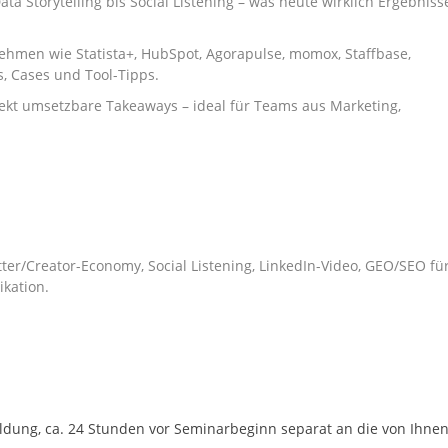
ata Storytelling bis Social Listening – was heute wirklich Ergebniss
ehmen wie Statista+, HubSpot, Agorapulse, momox, Staffbase,
s, Cases und Tool-Tipps.
direkt umsetzbare Takeaways – ideal für Teams aus Marketing,
tter/Creator-Economy, Social Listening, LinkedIn-Video, GEO/SEO fü
ikation.
ung, ca. 24 Stunden vor Seminarbeginn separat an die von Ihne