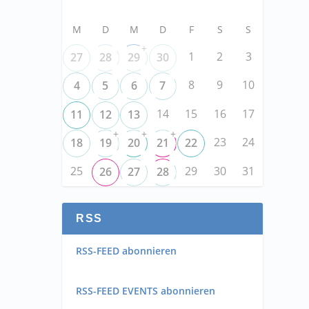
M
D
M
D
F
S
S
+
1
2
3
27
28
29
30
8
9
10
4
5
6
7
14
15
16
17
11
12
13
+
+
+
23
24
18
19
20
21
22
25
29
30
31
26
27
28
RSS
RSS-FEED abonnieren
RSS-FEED EVENTS abonnieren