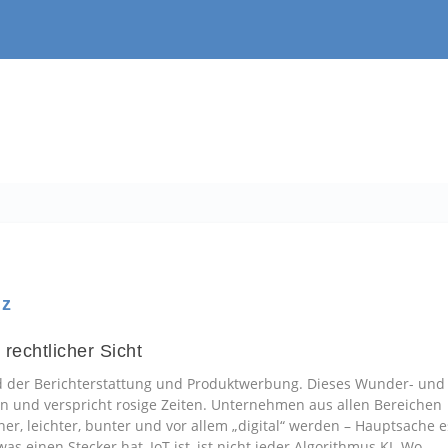
nz
echtlicher Sicht
and der Berichterstattung und Produktwerbung. Dieses Wunder- und
fen und verspricht rosige Zeiten. Unternehmen aus allen Bereichen
ner, leichter, bunter und vor allem „digital“ werden – Hauptsache e
as einen Stecker hat, IoT ist, ist nicht jeder Algorithmus KI. Wo