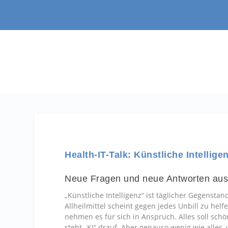
Health-IT-Talk: Künstliche Intellige
Neue Fragen und neue Antworten aus r
„Künstliche Intelligenz“ ist täglicher Gegenst
Allheilmittel scheint gegen jedes Unbill zu hel
nehmen es für sich in Anspruch. Alles soll schö
steht „KI“ drauf. Aber genauso wenig wie alles, w