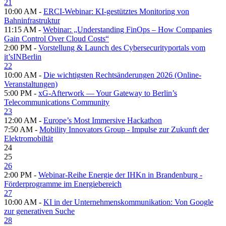
21
10:00 AM -
ERCI-Webinar: KI-gestütztes Monitoring von
Bahninfrastruktur
11:15 AM -
Webinar: „Understanding FinOps – How Companies
Gain Control Over Cloud Costs“
2:00 PM -
Vorstellung & Launch des Cybersecurityportals vom
it’sINBerlin
22
10:00 AM -
Die wichtigsten Rechtsänderungen 2026 (Online-
Veranstaltungen)
5:00 PM -
xG-Afterwork — Your Gateway to Berlin’s
Telecommunications Community
23
12:00 AM -
Europe’s Most Immersive Hackathon
7:50 AM -
Mobility Innovators Group - Impulse zur Zukunft der
Elektromobiltät
24
25
26
2:00 PM -
Webinar-Reihe Energie der IHKn in Brandenburg -
Förderprogramme im Energiebereich
27
10:00 AM -
KI in der Unternehmenskommunikation: Von Google
zur generativen Suche
28