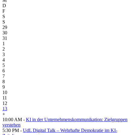
M
D
F
S
S
29
30
31
1
2
3
4
5
6
7
8
9
10
11
12
13
+
10:00 AM -
KI in der Unternehmenskommunikation: Zielgruppen
verstehen
5:30 PM -
UdL Digital Talk – Wehrhafte Demokratie im KI-