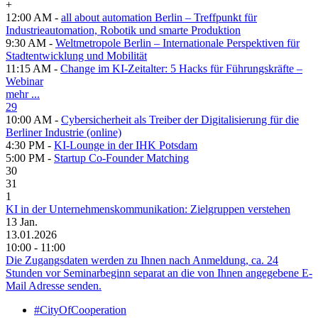
+
12:00 AM -
all about automation Berlin – Treffpunkt für
Industrieautomation, Robotik und smarte Produktion
9:30 AM -
Weltmetropole Berlin – Internationale Perspektiven für
Stadtentwicklung und Mobilität
11:15 AM -
Change im KI-Zeitalter: 5 Hacks für Führungskräfte –
Webinar
mehr ...
29
10:00 AM -
Cybersicherheit als Treiber der Digitalisierung für die
Berliner Industrie (online)
4:30 PM -
KI-Lounge in der IHK Potsdam
5:00 PM -
Startup Co-Founder Matching
30
31
1
KI in der Unternehmenskommunikation: Zielgruppen verstehen
13
Jan.
13.01.2026
10:00 - 11:00
Die Zugangsdaten werden zu Ihnen nach Anmeldung, ca. 24
Stunden vor Seminarbeginn separat an die von Ihnen angegebene E-
Mail Adresse senden.
#CityOfCooperation