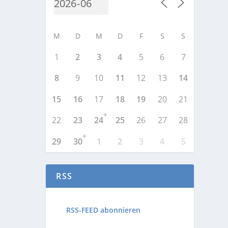
M
D
M
D
F
S
S
1
2
3
4
5
6
7
8
9
10
11
12
13
14
15
16
17
18
19
20
21
+
22
23
24
25
26
27
28
+
29
30
1
2
3
4
5
RSS
RSS-FEED abonnieren