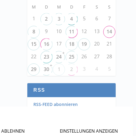
M
D
M
D
F
S
S
1
5
6
7
2
3
4
9
10
12
13
8
11
14
17
20
21
15
16
18
19
+
22
26
27
28
23
24
25
+
3
4
5
29
30
1
2
RSS
RSS-FEED abonnieren
RSS-FEED EVENTS abonnieren
ABLEHNEN
EINSTELLUNGEN ANZEIGEN