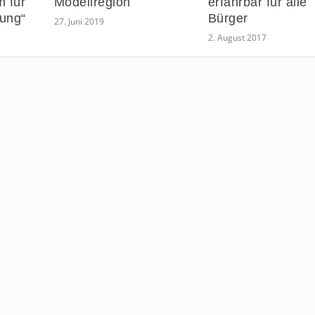
m für
Modellregion
erfahrbar für alle
zung“
Bürger
27. Juni 2019
2. August 2017