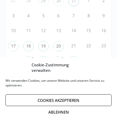
27
28
1
2
29
30
31
3
4
5
6
7
8
9
10
11
12
13
14
15
16
21
22
23
17
18
19
20
+
+
24
29
30
25
26
27
28
Cookie-Zustimmung
verwalten
RSS
Wir verwenden Cookies, um unsere Website und unseren Service zu
optimieren.
RSS-FEED abonnieren
COOKIES AKZEPTIEREN
RSS-FEED EVENTS abonnieren
ABLEHNEN