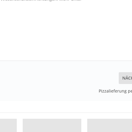
NÄC
Pizzalieferung p