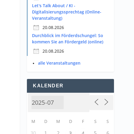
Let's Talk About / KI -
Digitalisierungssprechtag (Online-
Veranstaltung)
20.08.2026
Durchblick im Förderdschungel: So
kommen Sie an Fördergeld (online)
20.08.2026
alle Veranstaltungen
KALENDER
M
D
M
D
F
S
S
30
1
2
5
6
3
4