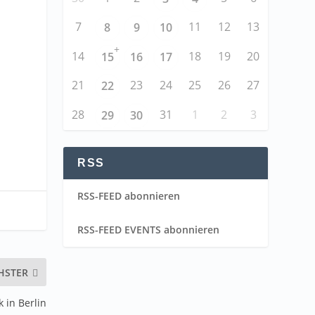
7
11
12
13
8
9
10
+
14
18
19
20
15
16
17
21
23
24
25
26
27
22
28
31
1
2
3
29
30
RSS
RSS-FEED abonnieren
RSS-FEED EVENTS abonnieren
HSTER
 in Berlin