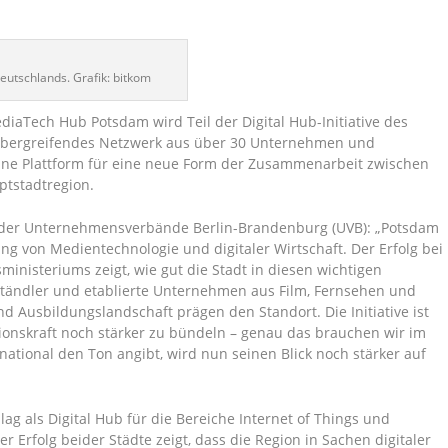
eutschlands. Grafik: bitkom
MediaTech Hub Potsdam wird Teil der Digital Hub-Initiative des
übergreifendes Netzwerk aus über 30 Unternehmen und
eine Plattform für eine neue Form der Zusammenarbeit zwischen
tstadtregion.
r der Unternehmensverbände Berlin-Brandenburg (UVB): „Potsdam
ung von Medientechnologie und digitaler Wirtschaft. Der Erfolg bei
sministeriums zeigt, wie gut die Stadt in diesen wichtigen
elständler und etablierte Unternehmen aus Film, Fernsehen und
 Ausbildungslandschaft prägen den Standort. Die Initiative ist
ionskraft noch stärker zu bündeln – genau das brauchen wir im
national den Ton angibt, wird nun seinen Blick noch stärker auf
ag als Digital Hub für die Bereiche Internet of Things und
 Erfolg beider Städte zeigt, dass die Region in Sachen digitaler