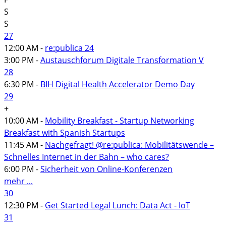
S
S
27
12:00 AM -
re:publica 24
3:00 PM -
Austauschforum Digitale Transformation V
28
6:30 PM -
BIH Digital Health Accelerator Demo Day
29
+
10:00 AM -
Mobility Breakfast - Startup Networking
Breakfast with Spanish Startups
11:45 AM -
Nachgefragt! @re:publica: Mobilitätswende –
Schnelles Internet in der Bahn – who cares?
6:00 PM -
Sicherheit von Online-Konferenzen
mehr ...
30
12:30 PM -
Get Started Legal Lunch: Data Act - IoT
31